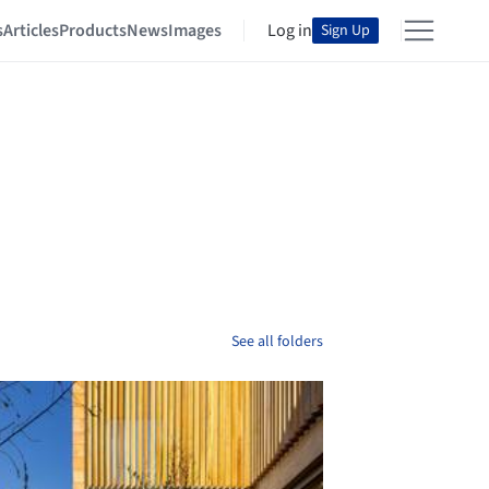
s
Articles
Products
News
Images
Log in
Sign Up
See all folders