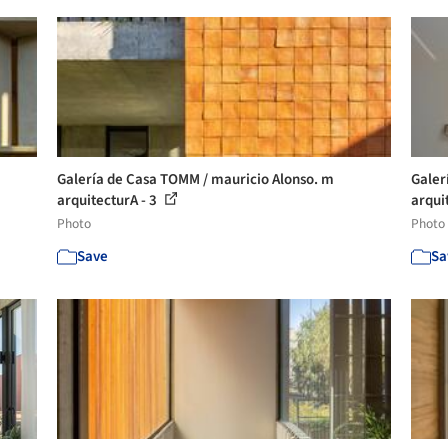
Galería de Casa TOMM / mauricio Alonso. m
Galer
arquitecturA - 3
arqui
Photo
Photo
Save
Sa