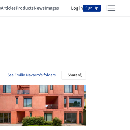
s
Articles
Products
News
Images
Log in
Sign Up
See Emilio Navarro's folders
Share