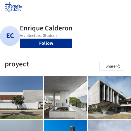
Log in
Follow
proyect
Share