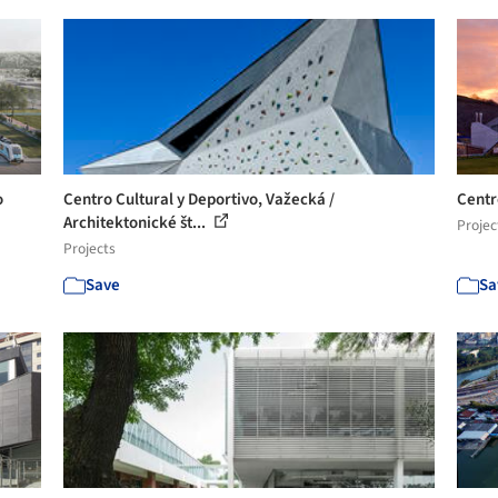
o
Centro Cultural y Deportivo, Važecká /
Centr
Architektonické št...
Projec
Projects
Save
Sa