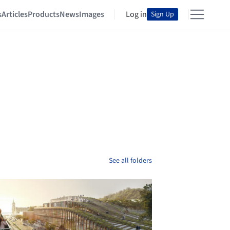
s
Articles
Products
News
Images
Log in
Sign Up
See all folders