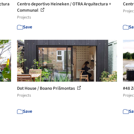
ctura
Centro deportivo Heineken / OTRA Arquitectura +
Centr
Communal
Projec
Projects
Save
Sa
Dot House / Boano Prišmontas
#48 Z
Projects
Projec
Save
Sa