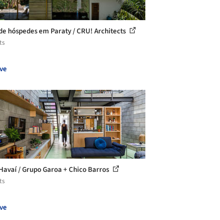
de hóspedes em Paraty / CRU! Architects
ts
ve
Havaí / Grupo Garoa + Chico Barros
ts
ve