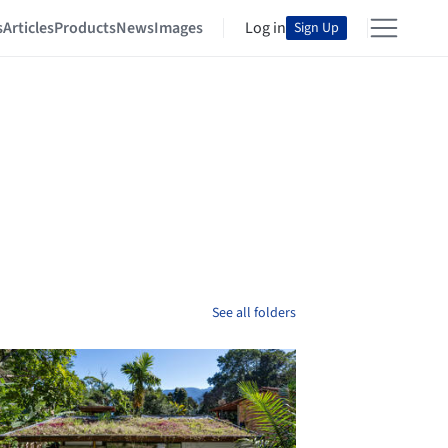
s
Articles
Products
News
Images
Log in
Sign Up
See all folders