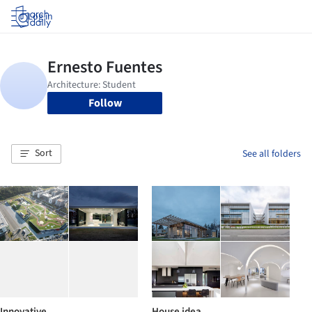
Log in
Follow
Sort
See all folders
Innovative
House idea