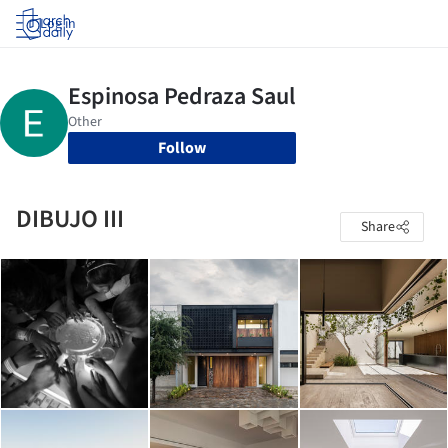
Log in
Follow
DIBUJO III
Share