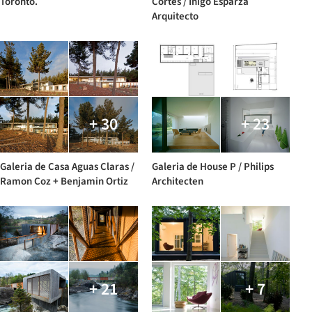
Toronto.
Cortes / Iñigo Esparza
Arquitecto
+ 30
+ 23
Galeria de Casa Aguas Claras /
Galeria de House P / Philips
Ramon Coz + Benjamin Ortiz
Architecten
+ 21
+ 7