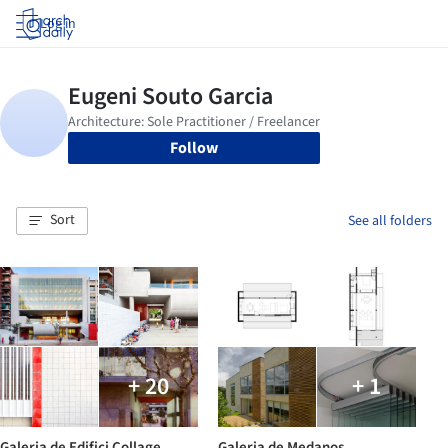
Log in
Follow
Sort
See all folders
+ 20
+ 1
Galeria de Edifici Collage
Galeria de Medanos