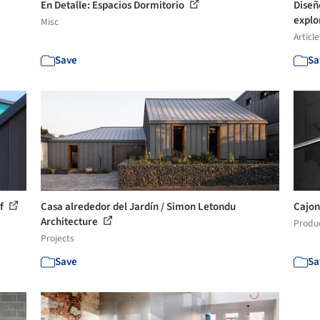
En Detalle: Espacios Dormitorio
Diseñ
explor
Misc
Article
Save
Sa
af
Casa alrededor del Jardín / Simon Letondu
Cajon
Architecture
Produ
Projects
Save
Sa