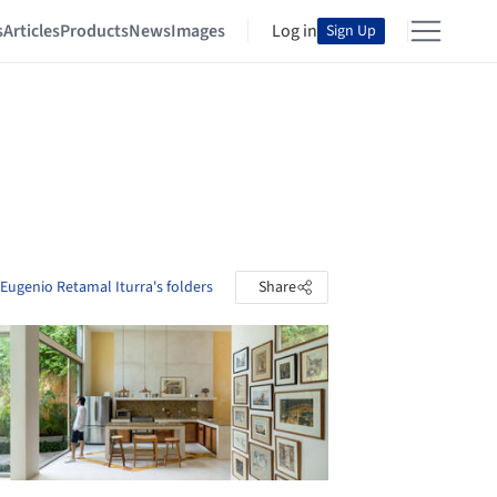
s
Articles
Products
News
Images
Log in
Sign Up
Eugenio Retamal Iturra's folders
Share