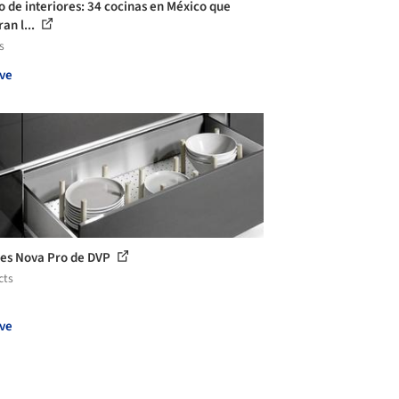
o de interiores: 34 cocinas en México que
an l...
s
ve
es Nova Pro de DVP
cts
ve