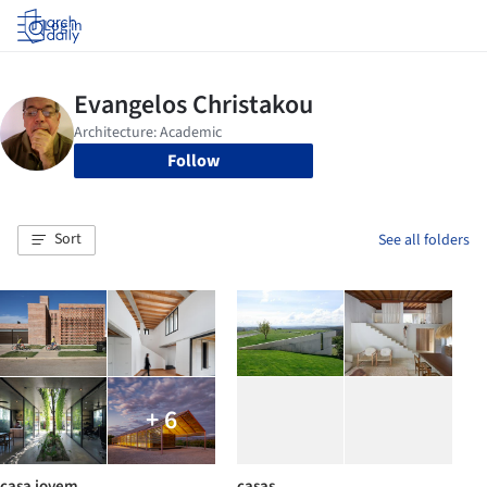
Log in
Follow
Sort
See all folders
+ 6
casa jovem
casas