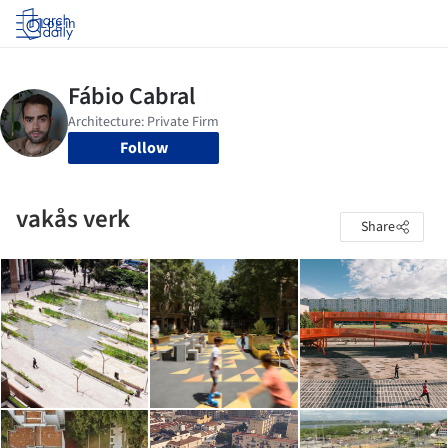
Log in
Follow
vakås verk
Share