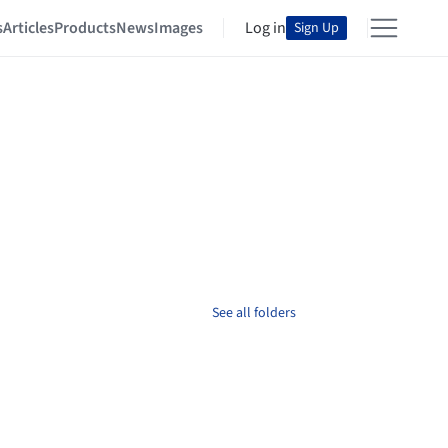
s
Articles
Products
News
Images
Log in
Sign Up
See all folders