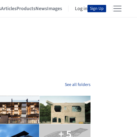
s
Articles
Products
News
Images
Log in
Sign Up
See all folders
+ 5