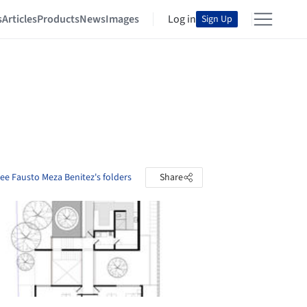
s
Articles
Products
News
Images
Log in
Sign Up
ee Fausto Meza Benitez's folders
Share