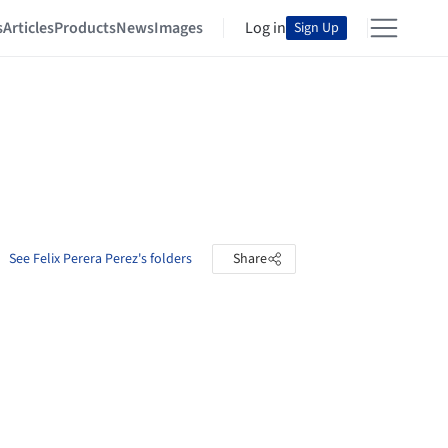
s
Articles
Products
News
Images
Log in
Sign Up
See Felix Perera Perez's folders
Share