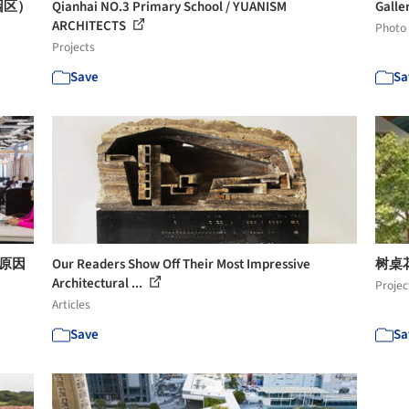
园区）
Qianhai NO.3 Primary School / YUANISM
Galle
ARCHITECTS
Photo
Projects
Save
Sa
原因
Our Readers Show Off Their Most Impressive
树桌
Architectural ...
Projec
Articles
Save
Sa