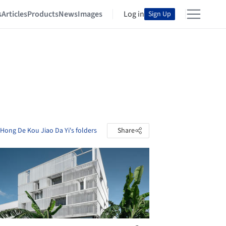
s
Articles
Products
News
Images
Log in
Sign Up
Hong De Kou Jiao Da Yi's folders
Share