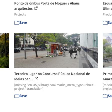
Ponto de ônibus Porta de Moguer / Ahaus
Esqua
arquitectos
Ulim
Projects
Produ
Save
Sa
Terceiro lugar no Concurso Público Nacional de
Prime
Ideias par...
Guara
[missing "en-US.jslibrary.bookmarks_meta_type.unbuilt-
[missi
project" translation]
projec
Save
Sa