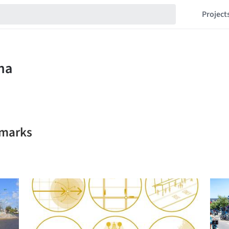
Project
kmarks