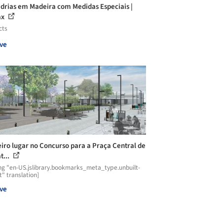
drias em Madeira com Medidas Especiais |
ax
cts
ve
iro lugar no Concurso para a Praça Central de
t...
ng "en-US.jslibrary.bookmarks_meta_type.unbuilt-
t" translation]
ve