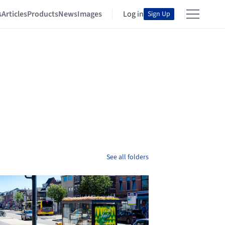
s
Articles
Products
News
Images
Log in
Sign Up
See all folders