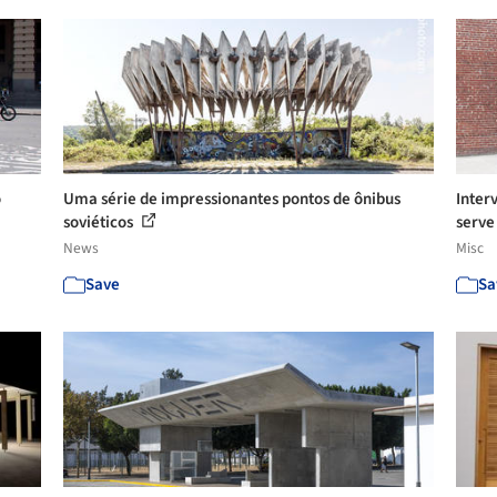
o
Uma série de impressionantes pontos de ônibus
Inter
soviéticos
serve
News
Misc
Save
Sa