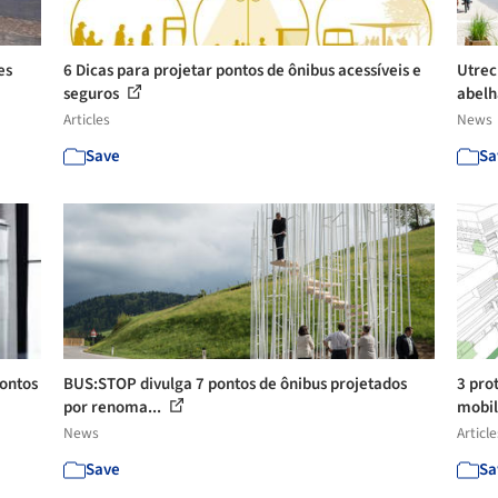
es
6 Dicas para projetar pontos de ônibus acessíveis e
Utrec
seguros
abel
Articles
News
Save
Sa
ontos
BUS:STOP divulga 7 pontos de ônibus projetados
3 pro
por renoma...
mobil
News
Article
Save
Sa