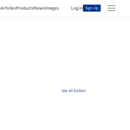
s
Articles
Products
News
Images
Log in
Sign Up
See all folders