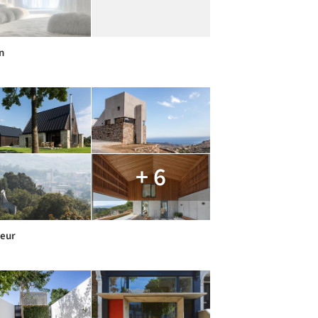
n
+ 6
ieur