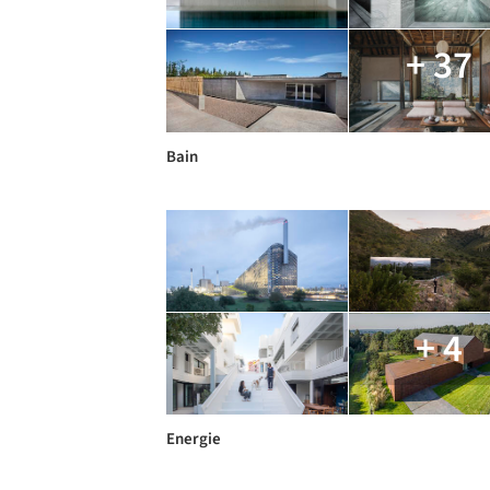
+ 37
Bain
+ 4
Energie