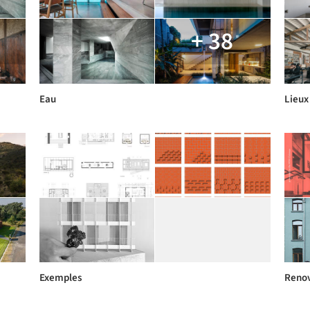
+ 38
Eau
Lieux
Exemples
Renov