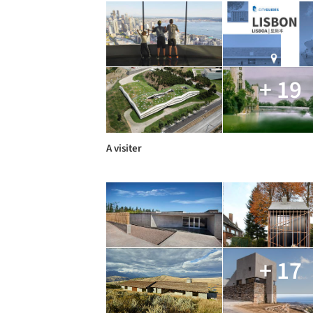
+ 19
A visiter
+ 17