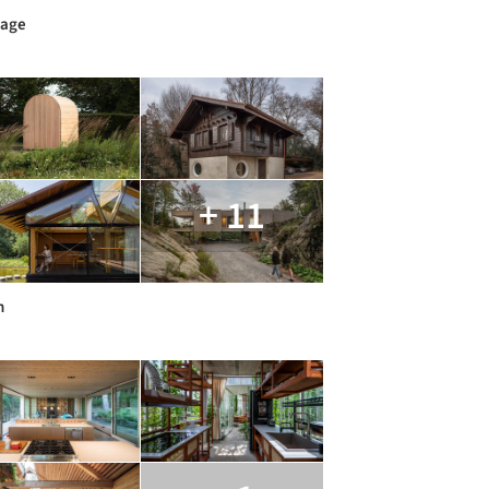
rage
+ 11
n