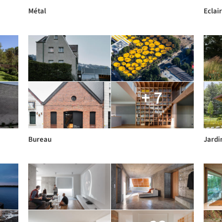
Métal
Eclai
+ 7
Bureau
Jardi