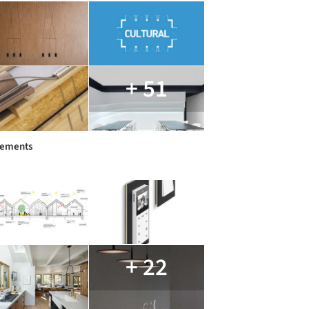
+ 51
pements
+ 22