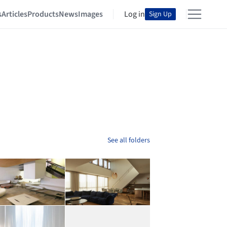
s
Articles
Products
News
Images
Log in
Sign Up
See all folders