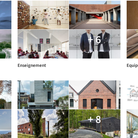
+ 6
Enseignement
Equi
+ 8