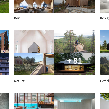
Bois
Desig
+ 81
Nature
Extér