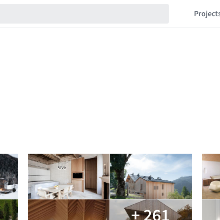
Project
+ 261