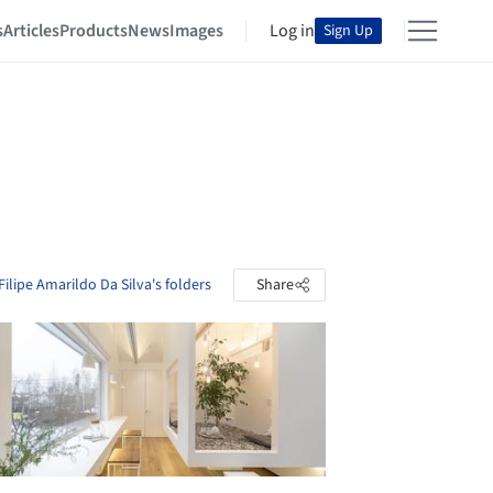
s
Articles
Products
News
Images
Log in
Sign Up
Filipe Amarildo Da Silva's folders
Share