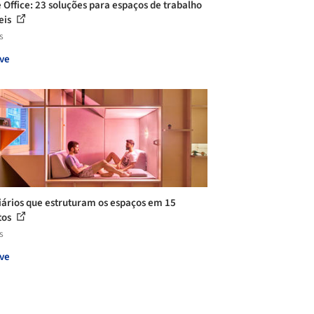
Office: 23 soluções para espaços de trabalho
eis
s
ve
iários que estruturam os espaços em 15
tos
s
ve