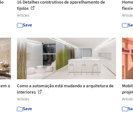
ão
16 Detalhes construtivos de aparelhamento de
Home 
tijolos
flexív
Articles
Article
Save
Sa
azem o
Como a automação está mudando a arquitetura de
Mobil
interiores
proje
Articles
Article
Save
Sa