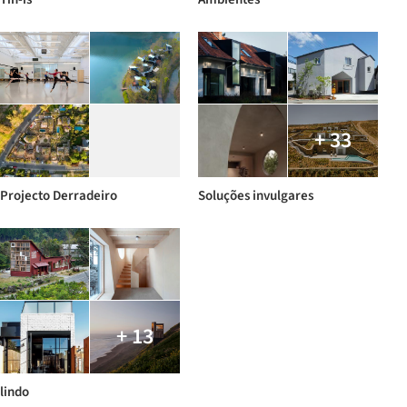
+ 33
Projecto Derradeiro
Soluções invulgares
+ 13
lindo