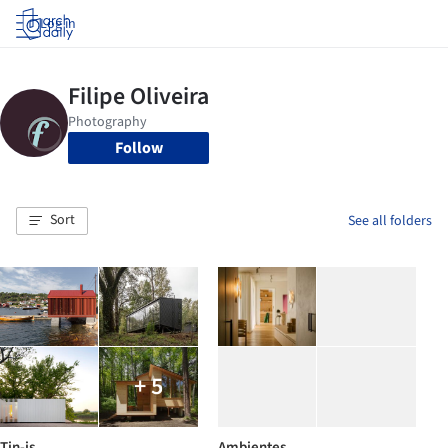
Log in
Follow
Sort
See all folders
+ 5
Tin-is
Ambientes