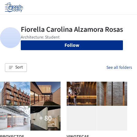
Log in
Follow
Sort
See all folders
+ 80
PROYECTOS
VINOTECAS