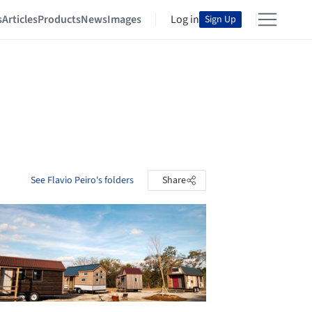
s
Articles
Products
News
Images
Log in
Sign Up
See Flavio Peiro's folders
Share