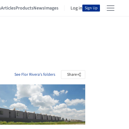
s
Articles
Products
News
Images
Log in
Sign Up
See Flor Rivera's folders
Share