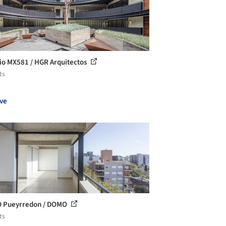
cio MX581 / HGR Arquitectos
ts
ve
 Pueyrredon / DOMO
ts