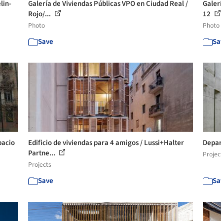
lin-
Galería de Viviendas Públicas VPO en Ciudad Real /
Galer
Rojo/...
12
Photo
Photo
Save
Sa
pacio
Edificio de viviendas para 4 amigos / Lussi+Halter
Depar
Partne...
Projec
Projects
Save
Sa