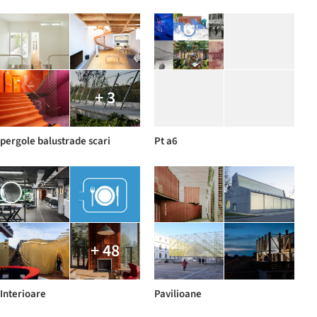
+ 3
pergole balustrade scari
Pt a6
+ 48
Interioare
Pavilioane