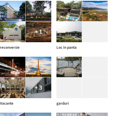
+ 1
reconversie
Loc in panta
+ 3
Vacante
garduri