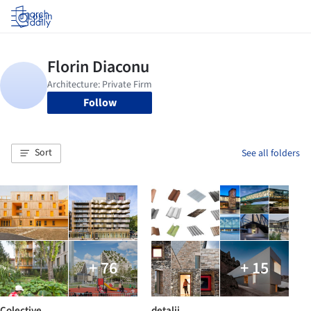
Log in
Follow
Sort
See all folders
+ 76
+ 15
Colective
detalii