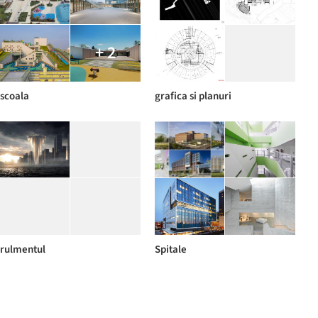
+ 2
scoala
grafica si planuri
rulmentul
Spitale