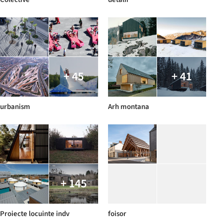
+ 45
+ 41
urbanism
Arh montana
+ 145
Proiecte locuinte indv
foisor