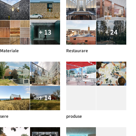
+ 13
+ 24
Materiale
Restaurare
+ 14
sere
produse