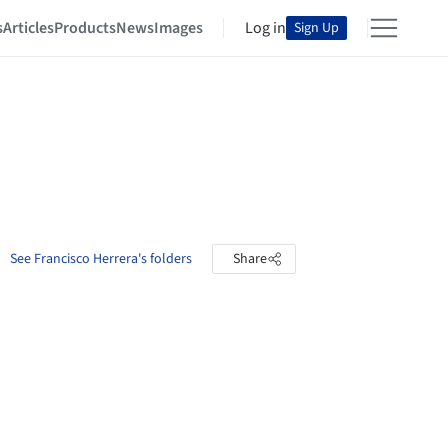
s
Articles
Products
News
Images
Log in
Sign Up
See Francisco Herrera's folders
Share