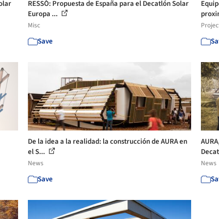
olar
RESSÒ: Propuesta de España para el Decatlón Solar
Equip
Europa ...
proxi
Misc
Projec
Save
Sa
De la idea a la realidad: la construcción de AURA en
AURA,
el S...
Decat
News
News
Save
Sa