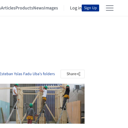
s
Articles
Products
News
Images
Log in
Sign Up
Esteban Yslas Fadu Uba's folders
Share