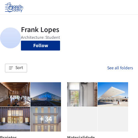
Log in
Follow
Sort
See all folders
+ 34
Projetos.
Materialidade