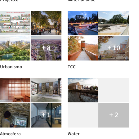
+ 8
+ 10
Urbanismo
TCC
+ 1
+ 2
Atmosfera
Water