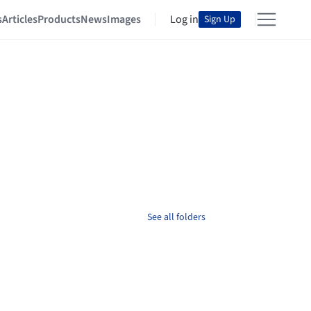
s
Articles
Products
News
Images
Log in
Sign Up
See all folders