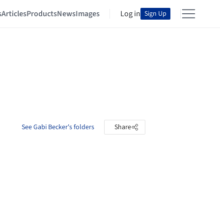
s
Articles
Products
News
Images
Log in
Sign Up
See Gabi Becker's folders
Share