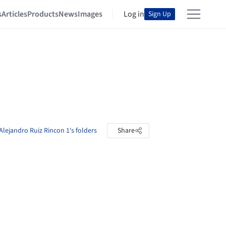
s
Articles
Products
News
Images
Log in
Sign Up
Alejandro Ruiz Rincon 1's folders
Share