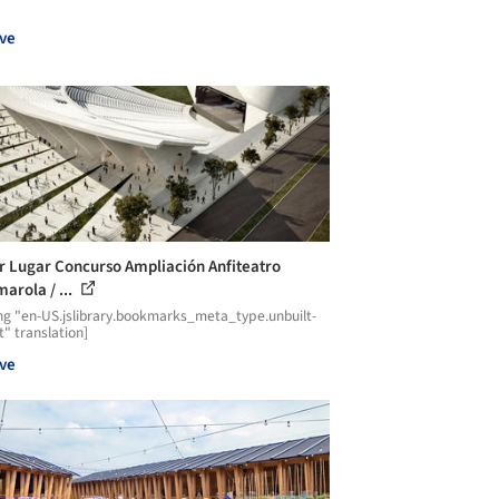
ve
r Lugar Concurso Ampliación Anfiteatro
arola / ...
ng "en-US.jslibrary.bookmarks_meta_type.unbuilt-
t" translation]
ve