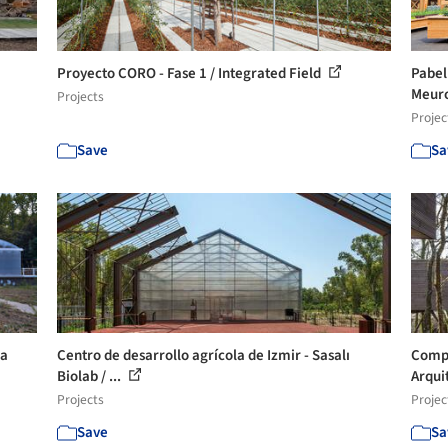
Proyecto CORO - Fase 1 / Integrated Field
Pabel
Meur
Projects
Projec
Save
Sa
La
Centro de desarrollo agrícola de Izmir - Sasalı
Compl
Biolab / ...
Arquit
Projects
Projec
Save
Sa