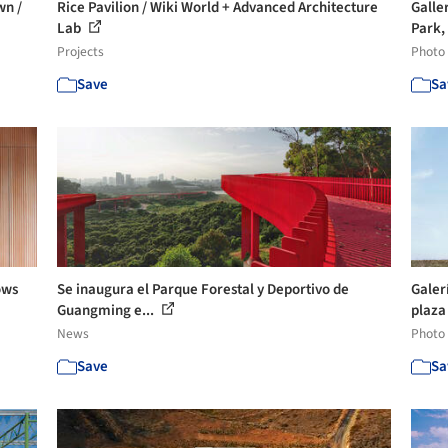
wn /
Rice Pavilion / Wiki World + Advanced Architecture
Galle
Lab
Park, 
Projects
Photo
Save
Sa
ows
Se inaugura el Parque Forestal y Deportivo de
Galer
Guangming e...
plaza 
News
Photo
Save
Sa