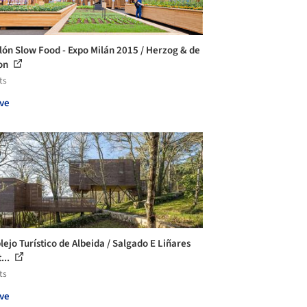
lón Slow Food - Expo Milán 2015 / Herzog & de
on
ts
ve
ejo Turístico de Albeida / Salgado E Liñares
...
ts
ve