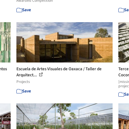
Awarded Competition
Save
Sa
ntos
Escuela de Artes Visuales de Oaxaca / Taller de
Terce
Arquitect...
Cocom
Projects
[missi
projec
Save
Sa