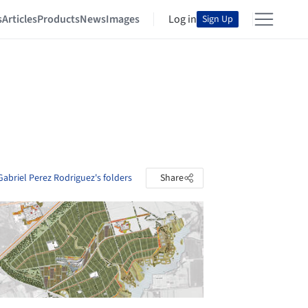
s
Articles
Products
News
Images
Log in
Sign Up
Gabriel Perez Rodriguez's folders
Share