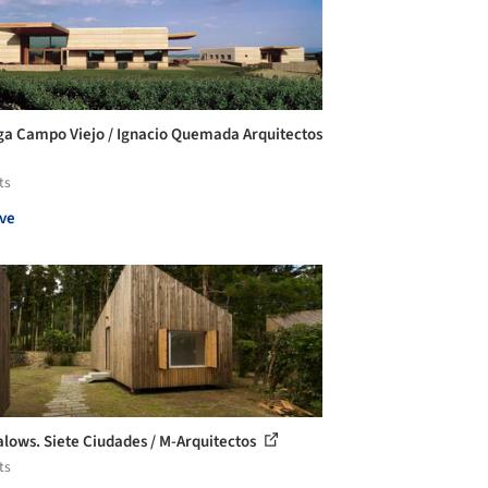
a Campo Viejo / Ignacio Quemada Arquitectos
ts
ve
lows. Siete Ciudades / M-Arquitectos
ts