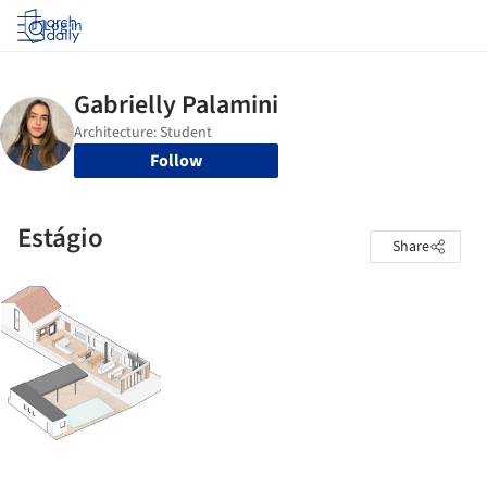
Log in
Follow
Estágio
Share