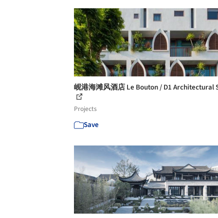
岘港海滩风酒店 Le Bouton / D1 Architectural S
Projects
Save