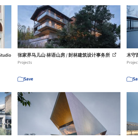
tudio
张家界马儿山·林语山房 / 尌林建筑设计事务所
木守西
Projects
Projec
Save
Sa