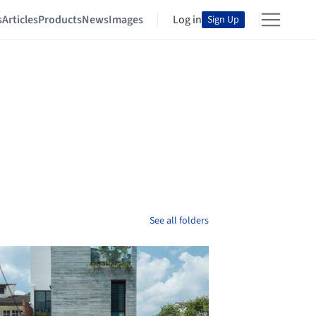
s
Articles
Products
News
Images
Log in
Sign Up
See all folders