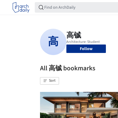
Follow
All 高铖 bookmarks
Sort