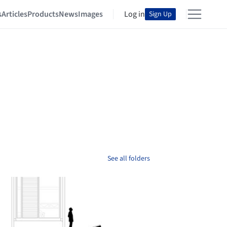
s
Articles
Products
News
Images
Log in
Sign Up
See all folders