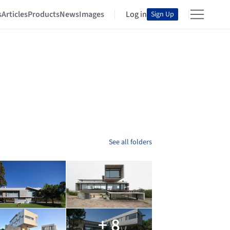
s
Articles
Products
News
Images
Log in
Sign Up
See all folders
+ 8