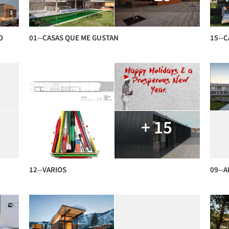
O
01--CASAS QUE ME GUSTAN
15--
+ 15
12--VARIOS
09--