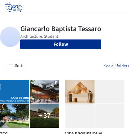
Log in
Follow
Sort
See all folders
+ 37
TCC
VIDA PROFISSIONAL