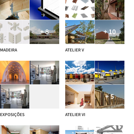
+ 8
+ 10
MADEIRA
ATELIER V
+ 5
EXPOSIÇÕES
ATELIER VI