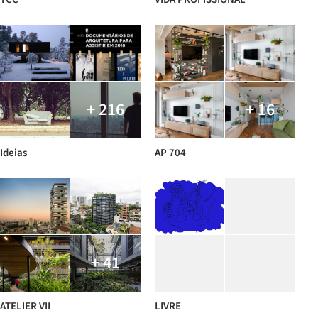
+ 216
+ 16
Ideias
AP 704
+ 41
ATELIER VII
LIVRE