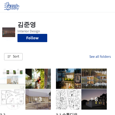
Log in
Follow
Sort
See all folders
+ 3
+ 8
3-2
3-1 스튜디오