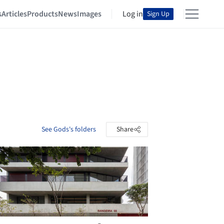
s
Articles
Products
News
Images
Log in
Sign Up
See Gods's folders
Share