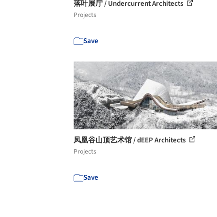
落叶展厅 / Undercurrent Architects
Projects
Save
凤凰谷山顶艺术馆 / dEEP Architects
Projects
Save