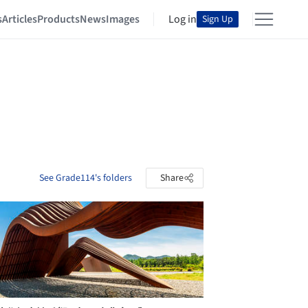
s
Articles
Products
News
Images
Log in
Sign Up
See Grade114's folders
Share