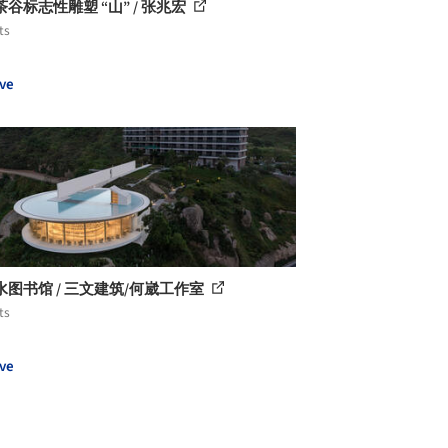
谷标志性雕塑 “山” / 张兆宏
ts
ve
水图书馆 / 三文建筑/何崴工作室
ts
ve