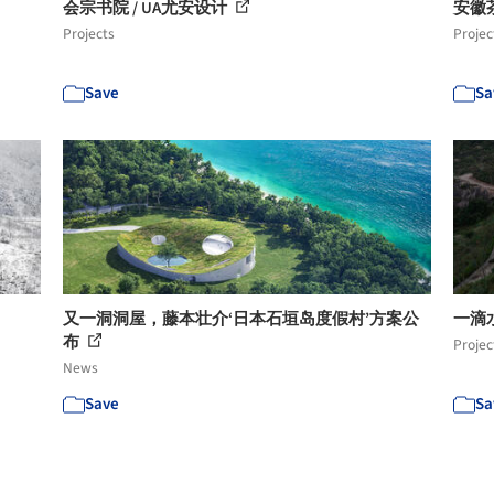
会宗书院 / UA尤安设计
安徽茶
Projects
Projec
Save
Sa
又一洞洞屋，藤本壮介‘日本石垣岛度假村’方案公
一滴
布
Projec
News
Save
Sa