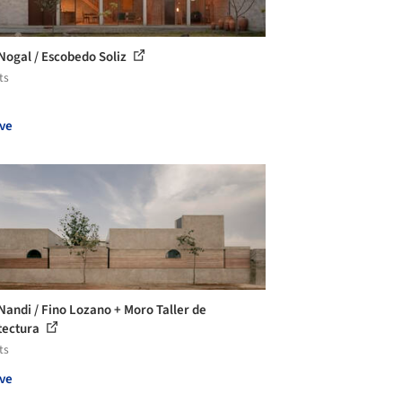
Nogal / Escobedo Soliz
ts
ve
Nandi / Fino Lozano + Moro Taller de
tectura
ts
ve