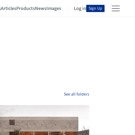
s
Articles
Products
News
Images
Log in
Sign Up
See all folders