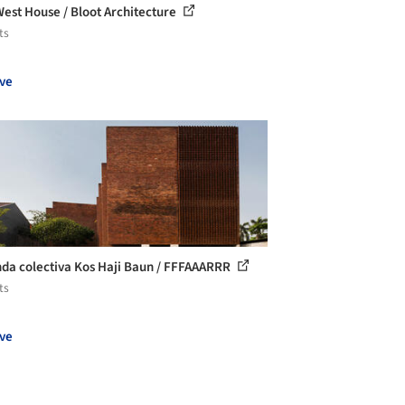
West House / Bloot Architecture
ts
ve
nda colectiva Kos Haji Baun / FFFAAARRR
ts
ve