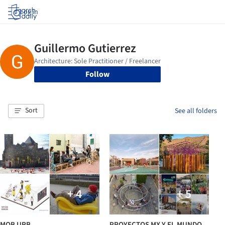
Log in
Follow
Sort
See all folders
+ 4
+ 5
MOB URB
PROYECTOS MX Y EL MUNDO