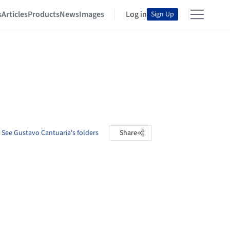
s
Articles
Products
News
Images
Log in
Sign Up
See Gustavo Cantuaria's folders
Share