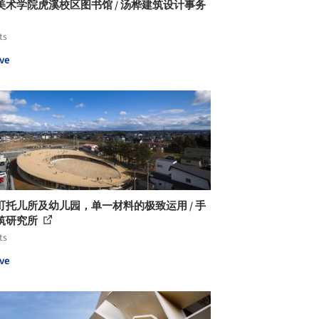
美术学院虎溪校区图书馆 / 汤桦建筑设计事务
ts
ve
町托儿所及幼儿园，单一材料的极致运用 / 手
筑研究所
ts
ve