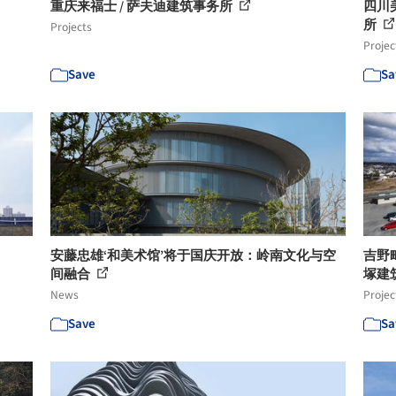
重庆来福士 / 萨夫迪建筑事务所
四川
所
Projects
Projec
Save
Sa
安藤忠雄‘和美术馆’将于国庆开放：岭南文化与空
吉野
间融合
塚建
News
Projec
Save
Sa