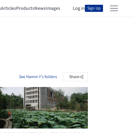
s
Articles
Products
News
Images
Log in
Sign Up
See Hamm Y's folders
Share