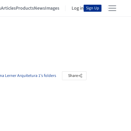
s
Articles
Products
News
Images
Log in
Sign Up
na Lerner Arquitetura 1's folders
Share