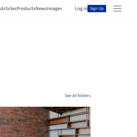
s
Articles
Products
News
Images
Log in
Sign Up
See all folders