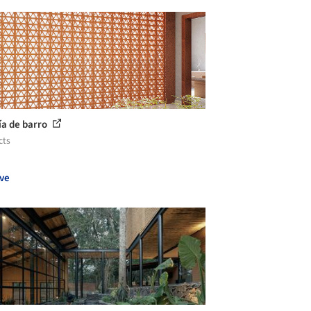
ía de barro
cts
ve