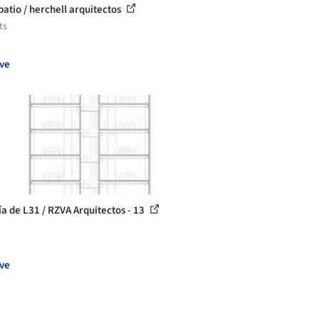
patio / herchell arquitectos
ts
ve
ía de L31 / RZVA Arquitectos - 13
ve