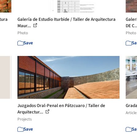
ctura
Galería de Estudio Iturbide / Taller de Arquitectura
Galer
Maur...
DE C..
Photo
Photo
Save
Sa
Juzgados Oral-Penal en Pátzcuaro / Taller de
Grada
Arquitectur...
Article
Projects
Save
Sa