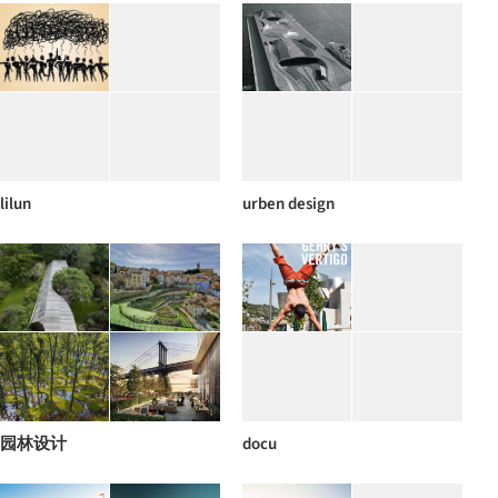
lilun
urben design
园林设计
docu