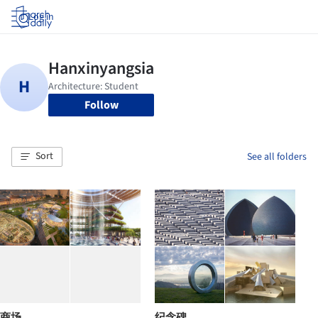
Log in
Follow
Sort
See all folders
商场
纪念碑