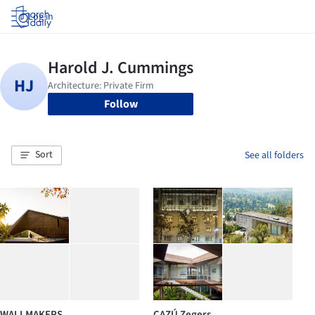
Log in
Follow
Sort
See all folders
WALLMAKERS
CAZÚ Zegers