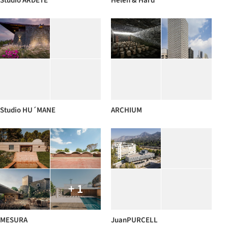
Studio ARDETE
Helen & Hard
Studio HU´MANE
ARCHIUM
+ 1
MESURA
JuanPURCELL