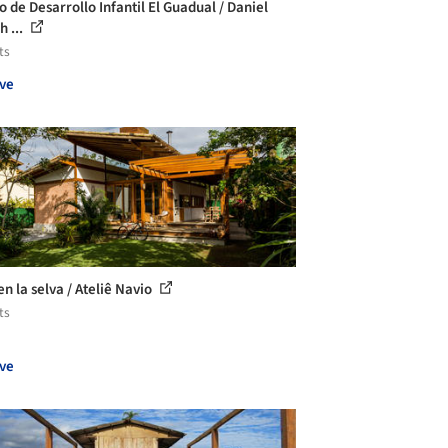
o de Desarrollo Infantil El Guadual / Daniel
h ...
ts
ve
n la selva / Ateliê Navio
ts
ve