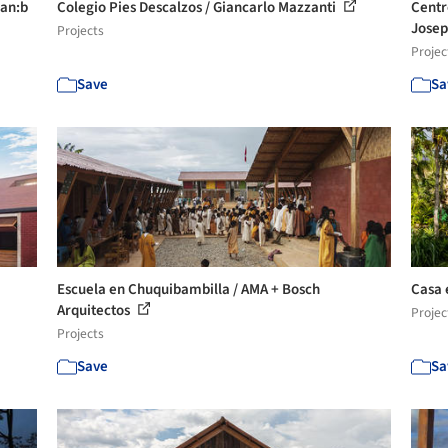
lan:b
Colegio Pies Descalzos / Giancarlo Mazzanti
Centr
Josep
Projects
Projec
Save
Sa
Escuela en Chuquibambilla / AMA + Bosch
Casa e
Arquitectos
Projec
Projects
Save
Sa