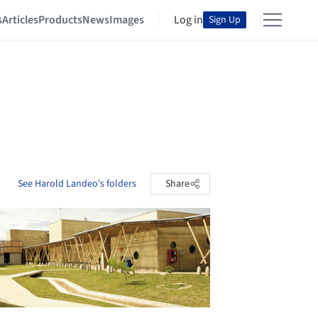
s
Articles
Products
News
Images
Log in
Sign Up
See Harold Landeo's folders
Share