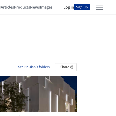
s
Articles
Products
News
Images
Log in
Sign Up
See He Jian's folders
Share